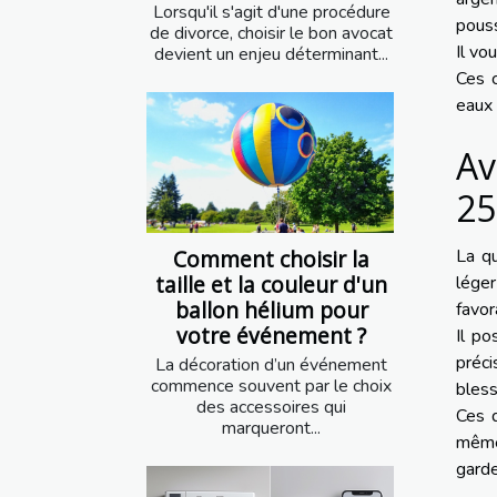
Lorsqu'il s'agit d'une procédure
pouss
de divorce, choisir le bon avocat
Il vo
devient un enjeu déterminant...
Ces c
eaux
Av
25
Comment choisir la
La qu
taille et la couleur d'un
lége
ballon hélium pour
favor
votre événement ?
Il p
préci
La décoration d’un événement
commence souvent par le choix
bless
des accessoires qui
Ces d
marqueront...
même 
garde