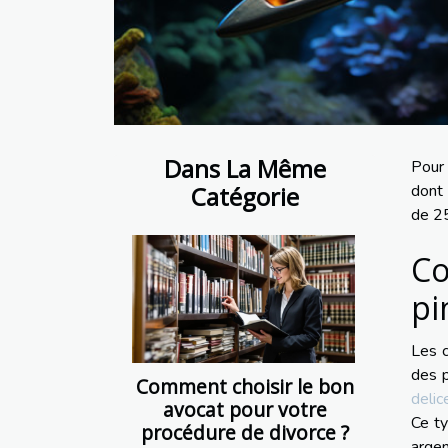
Dans La Même
Pour 
Catégorie
dont 
de 2
Co
pi
Les c
des p
Comment choisir le bon
delic
avocat pour votre
Ce ty
procédure de divorce ?
argen