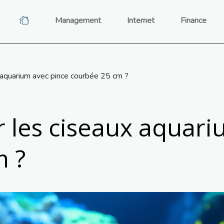
Management
Internet
Finance
x aquarium avec pince courbée 25 cm ?
r les ciseaux aquari
m ?