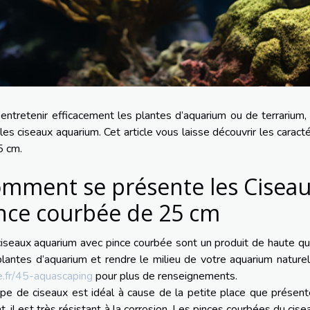
entretenir efficacement les plantes d’aquarium ou de terrarium, le
les ciseaux aquarium. Cet article vous laisse découvrir les carac
5 cm.
mment se présente les Cisea
nce courbée de 25 cm
iseaux aquarium avec pince courbée sont un produit de haute qua
lantes d’aquarium et rendre le milieu de votre aquarium naturel
e.fr/45-aquascaping
pour plus de renseignements.
pe de ciseaux est idéal à cause de la petite place que présente
t, il est très résistant à la corrosion. Les pinces courbées du cise