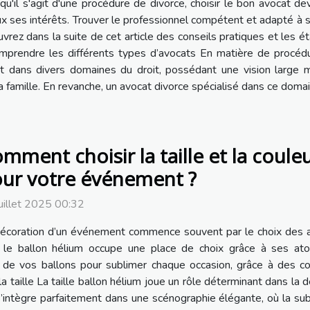
qu'il s'agit d'une procédure de divorce, choisir le bon avocat 
x ses intérêts. Trouver le professionnel compétent et adapté à sa 
ez dans la suite de cet article des conseils pratiques et les étap
mprendre les différents types d’avocats En matière de procédur
nt dans divers domaines du droit, possédant une vision large ma
 famille. En revanche, un avocat divorce spécialisé dans ce domain
mment choisir la taille et la coule
ur votre événement ?
uillet 2025 00:32
écoration d’un événement commence souvent par le choix des a
 le ballon hélium occupe une place de choix grâce à ses ato
les de vos ballons pour sublimer chaque occasion, grâce à des c
a taille La taille ballon hélium joue un rôle déterminant dans la
s’intègre parfaitement dans une scénographie élégante, où la subt