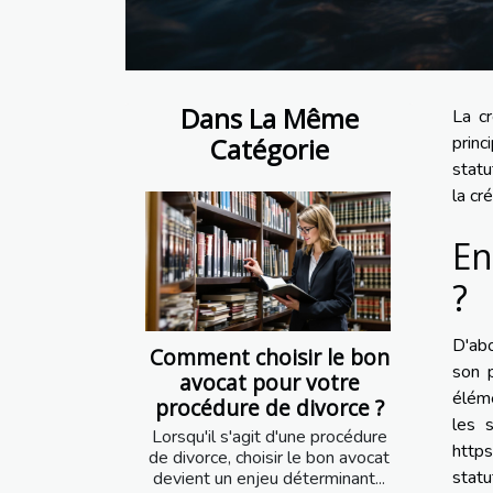
Dans La Même
La cr
Catégorie
princ
statu
la cr
En
?
D'abo
Comment choisir le bon
son p
avocat pour votre
éléme
procédure de divorce ?
les 
Lorsqu'il s'agit d'une procédure
https
de divorce, choisir le bon avocat
statu
devient un enjeu déterminant...