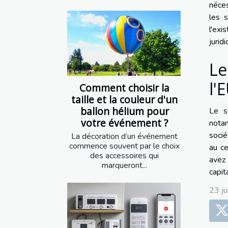
néces
les s
l'exi
jurid
Le
l'
Comment choisir la
taille et la couleur d'un
ballon hélium pour
Le s
votre événement ?
notam
socié
La décoration d’un événement
commence souvent par le choix
au ce
des accessoires qui
avez 
marqueront...
capit
23 j