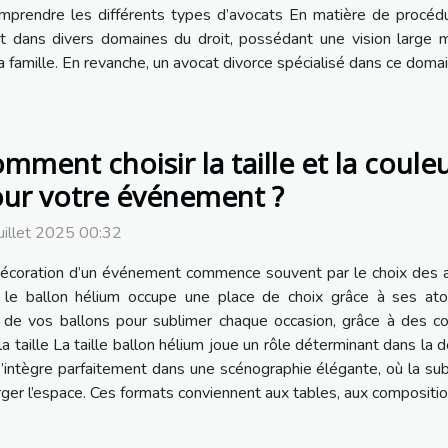
mprendre les différents types d’avocats En matière de procédur
nt dans divers domaines du droit, possédant une vision large ma
 famille. En revanche, un avocat divorce spécialisé dans ce domain
mment choisir la taille et la coule
ur votre événement ?
uillet 2025 00:32
écoration d’un événement commence souvent par le choix des a
 le ballon hélium occupe une place de choix grâce à ses ato
les de vos ballons pour sublimer chaque occasion, grâce à des c
a taille La taille ballon hélium joue un rôle déterminant dans la
s’intègre parfaitement dans une scénographie élégante, où la subt
er l’espace. Ces formats conviennent aux tables, aux compositions