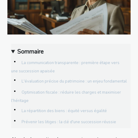
Sommaire
La communication transparente : première étape vers
une succession apaisée
L'évaluation précise du patrimoine : un enjeu fondamental
Optimisation fiscale : réduire les charges et maximiser
l'héritage
La répartition des biens : équité versus égalité
Prévenir les litiges : la clé d'une succession réussie