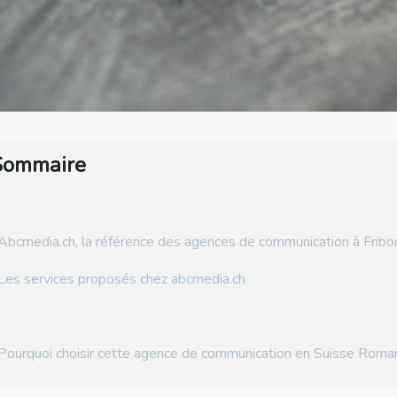
Sommaire
Abcmedia.ch, la référence des agences de communication à Fribo
Les services proposés chez abcmedia.ch
Pourquoi choisir cette agence de communication en Suisse Roma