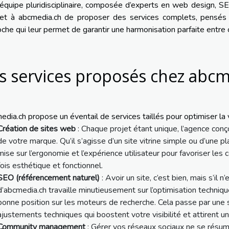
équipe pluridisciplinaire, composée d’experts en web design, 
et à abcmedia.ch de proposer des services complets, pensés 
che qui leur permet de garantir une harmonisation parfaite entre 
s services proposés chez abcm
dia.ch propose un éventail de services taillés pour optimiser la vi
Création de sites web
: Chaque projet étant unique, l’agence conço
de votre marque. Qu’il s’agisse d’un site vitrine simple ou d’un
mise sur l’ergonomie et l’expérience utilisateur pour favoriser les 
fois esthétique et fonctionnel.
SEO (référencement naturel)
: Avoir un site, c’est bien, mais s’il 
d’abcmedia.ch travaille minutieusement sur l’optimisation techniq
bonne position sur les moteurs de recherche. Cela passe par une 
ajustements techniques qui boostent votre visibilité et attirent un t
Community management
: Gérer vos réseaux sociaux ne se résum