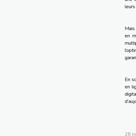
leurs
Mais 
en m
multi
l’opt
garan
En so
en li
digit
d’auj
28 n